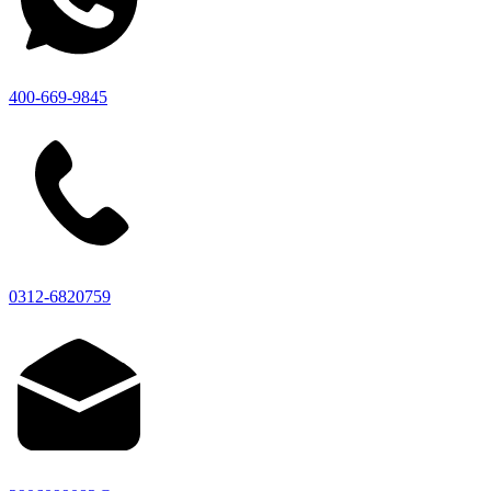
400-669-9845
0312-6820759