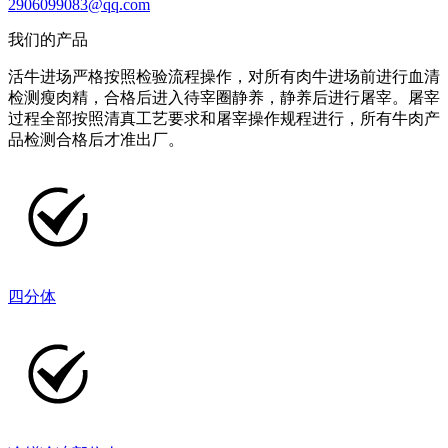
2906099083@qq.com
我们的产品
活牛进场严格按照检验流程操作，对所有肉牛进场前进行血清
检测瘦肉精，合格后进入待宰圈静养，静养后进行屠宰。屠宰
过程全部按照清真工艺要求和屠宰操作规程进行，所有牛肉产
品检测合格后才准出厂。
四分体