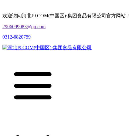
欢迎访问河北J9.COM(中国区)·集团食品有限公司官方网站！
2906099083@qq.com
0312-6820759