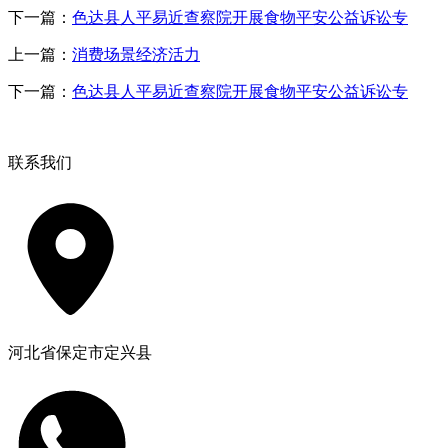
下一篇：
色达县人平易近查察院开展食物平安公益诉讼专
上一篇：
消费场景经济活力
下一篇：
色达县人平易近查察院开展食物平安公益诉讼专
联系我们
河北省保定市定兴县