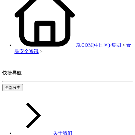
J9.COM(中国区)·集团
>
食
品安全资讯
>
快捷导航
全部分类
关于我们