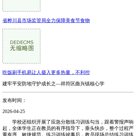
省桦川县市场监管局全力保障美食节食物
吃饭刷手机易让人摄入更多热量，不利控
建牢平安防地守护成长之—祥符区曲兴镇核心学
发布时间：
2026-04-25
学校还组织开展了应急分散练习训练勾当，跟着警报声响
起，全体学生正在教员的有序指导下，垂头快步，整个过程严
重有序、敏捷规范。练习训练竣事后，教员现场总结练习训练