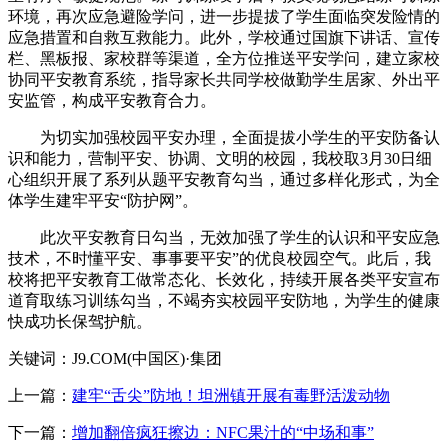
环境，再次应急避险学问，进一步提拔了学生面临突发险情的
应急措置和自救互救能力。此外，学校通过国旗下讲话、宣传
栏、黑板报、家校群等渠道，全方位推送平安学问，建立家校
协同平安教育系统，指导家长共同学校做勤学生居家、外出平
安监管，构成平安教育合力。
为切实加强校园平安办理，全面提拔小学生的平安防备认
识和能力，营制平安、协调、文明的校园，我校取3月30日细
心组织开展了系列从题平安教育勾当，通过多样化形式，为全
体学生建牢平安“防护网”。
此次平安教育日勾当，无效加强了学生的认识和平安应急
技术，不时懂平安、事事要平安”的优良校园空气。此后，我
校将把平安教育工做常态化、长效化，持续开展各类平安宣布
道育取练习训练勾当，不竭夯实校园平安防地，为学生的健康
快成功长保驾护航。
关键词：J9.COM(中国区)·集团
上一篇：
建牢“舌尖”防地！坦洲镇开展有毒野活泼动物
下一篇：
增加翻倍疯狂擦边：NFC果汁的“中场和事”