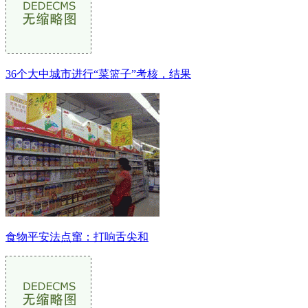
36个大中城市进行“菜篮子”考核，结果
食物平安法点窜：打响舌尖和